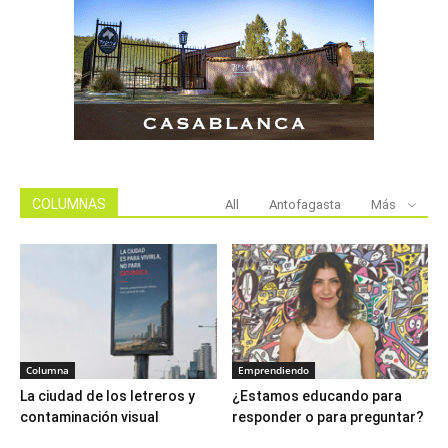
COLUMNAS
All
Antofagasta
Más
Columna
Emprendiendo
La ciudad de los letreros y
¿Estamos educando para
contaminación visual
responder o para preguntar?