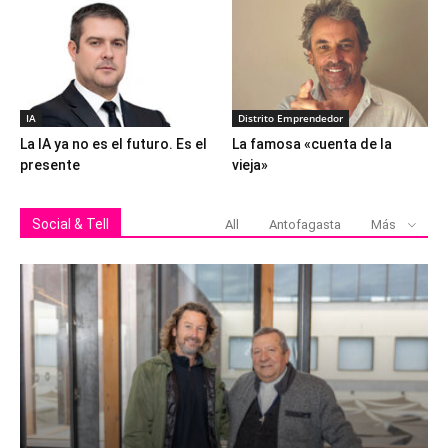
IA
Distrito Emprendedor
La IA ya no es el futuro. Es el
La famosa «cuenta de la
presente
vieja»
Social & Tell
All
Antofagasta
Más