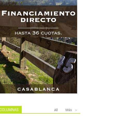
COLUMNAS
All
Más