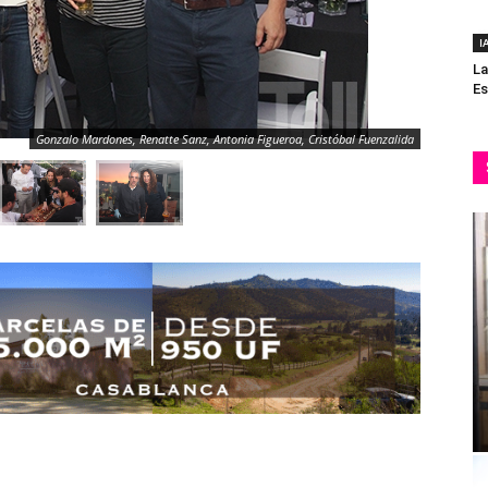
I
La
Es
Gonzalo Mardones, Renatte Sanz, Antonia Figueroa, Cristóbal Fuenzalida