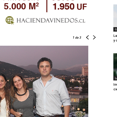
C
La
1
de 3
y 
L
In
ci