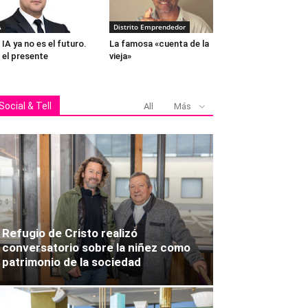
A
Distrito Emprendedor
 IA ya no es el futuro.
La famosa «cuenta de la
 el presente
vieja»
Social & Tell
All
Más
Refugio de Cristo realizó
conversatorio sobre la niñez como
patrimonio de la sociedad