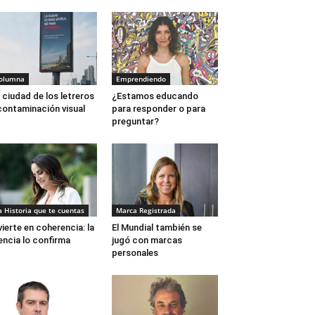
olumna
Emprendiendo
 ciudad de los letreros
¿Estamos educando
contaminación visual
para responder o para
preguntar?
a Historia que te cuentas
Marca Registrada
vierte en coherencia: la
El Mundial también se
encia lo confirma
jugó con marcas
personales