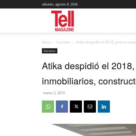
sábado, agosto 8, 2026
Tell
Inicio
Sociales
Atika despidió el 2018, junto a arqu
Magazine
Sociales
Atika despidió el 2018, 
inmobiliarios, constru
marzo 2, 2019