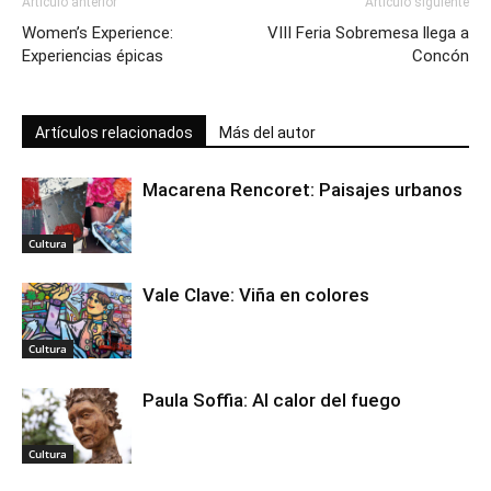
Artículo anterior
Artículo siguiente
Women’s Experience:
VIII Feria Sobremesa llega a
Experiencias épicas
Concón
Artículos relacionados
Más del autor
Macarena Rencoret: Paisajes urbanos
Cultura
Vale Clave: Viña en colores
Cultura
Paula Soffia: Al calor del fuego
Cultura