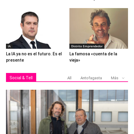
IA
Distrito Emprendedor
La IA ya no es el futuro. Es el
La famosa «cuenta de la
presente
vieja»
Social & Tell
All
Antofagasta
Más