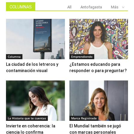
COLUMNAS
All
Antofagasta
Más
Columna
Emprendiendo
La ciudad de los letreros y
¿Estamos educando para
contaminación visual
responder o para preguntar?
La Historia que te cuentas
Marca Registrada
Invierte en coherencia: la
El Mundial también se jugó
ciencia lo confirma
con marcas personales