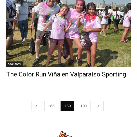
Sociales
The Color Run Viña en Valparaíso Sporting
188
189
190