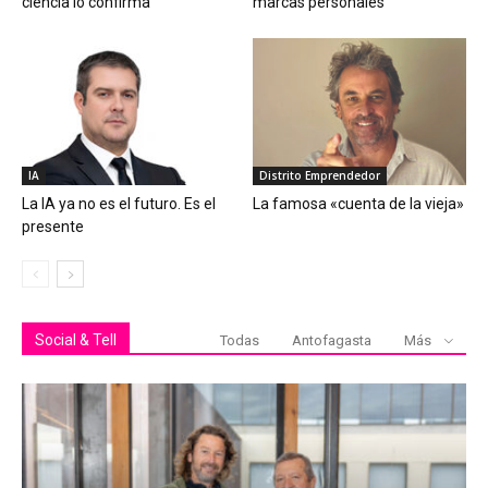
ciencia lo confirma
marcas personales
IA
Distrito Emprendedor
La IA ya no es el futuro. Es el
La famosa «cuenta de la vieja»
presente
Social & Tell
Todas
Antofagasta
Más