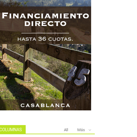
COLUMNAS
All
Más