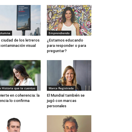
olumna
Emprendiendo
 ciudad de los letreros
¿Estamos educando
contaminación visual
para responder o para
preguntar?
a Historia que te cuentas
Marca Registrada
vierte en coherencia: la
El Mundial también se
encia lo confirma
jugó con marcas
personales