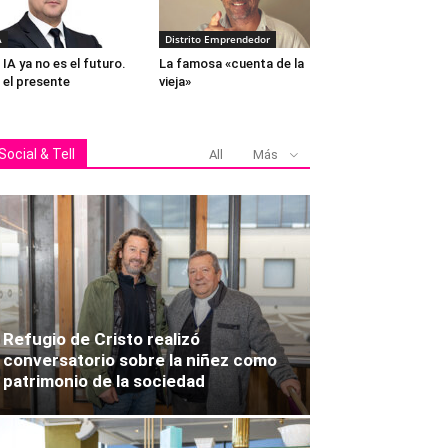
B
A
Distrito Emprendedor
 IA ya no es el futuro.
La famosa «cuenta de la
 el presente
vieja»
Social & Tell
All
Más
Refugio de Cristo realizó
conversatorio sobre la niñez como
patrimonio de la sociedad