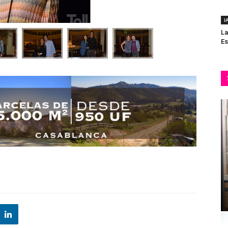
I
La
Es