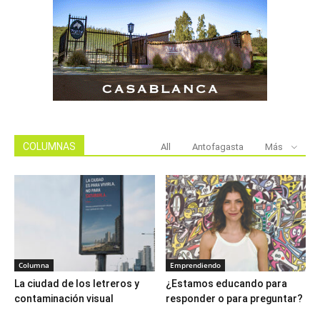
COLUMNAS
All
Antofagasta
Más
Columna
Emprendiendo
La ciudad de los letreros y
¿Estamos educando para
contaminación visual
responder o para preguntar?