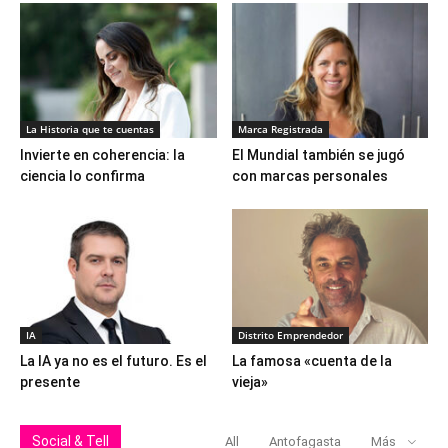
La Historia que te cuentas
Marca Registrada
Invierte en coherencia: la
El Mundial también se jugó
ciencia lo confirma
con marcas personales
IA
Distrito Emprendedor
La IA ya no es el futuro. Es el
La famosa «cuenta de la
presente
vieja»
Social & Tell
All
Antofagasta
Más