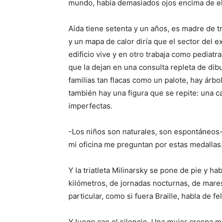
mundo, había demasiados ojos encima de el
Aída tiene setenta y un años, es madre de tr
y un mapa de calor diría que el sector del 
edificio vive y en otro trabaja como pediatr
que la dejan en una consulta repleta de dib
familias tan flacas como un palote, hay árbo
también hay una figura que se repite: una 
imperfectas.
-Los niños son naturales, son espontáneos- 
mi oficina me preguntan por estas medallas
Y la triatleta Milinarsky se pone de pie y ha
kilómetros, de jornadas nocturnas, de mar
particular, como si fuera Braille, habla de fel
Y luego cae el silencio. Una mujer crespa m