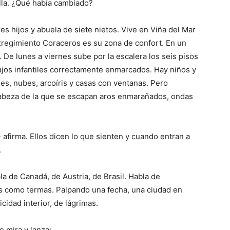
la. ¿Qué había cambiado?
es hijos y abuela de siete nietos. Vive en Viña del Mar
exregimiento Coraceros es su zona de confort. En un
a. De lunes a viernes sube por la escalera los seis pisos
ujos infantiles correctamente enmarcados. Hay niños y
les, nubes, arcoíris y casas con ventanas. Pero
cabeza de la que se escapan aros enmarañados, ondas
afirma. Ellos dicen lo que sienten y cuando entran a
.
bla de Canadá, de Austria, de Brasil. Habla de
es como termas. Palpando una fecha, una ciudad en
icidad interior, de lágrimas.
e mira y lanza: