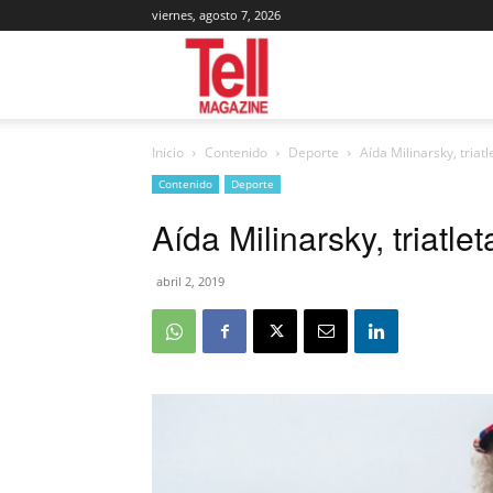
viernes, agosto 7, 2026
Tell
Inicio
Contenido
Deporte
Aída Milinarsky, triat
Magazine
Contenido
Deporte
Aída Milinarsky, triatle
abril 2, 2019