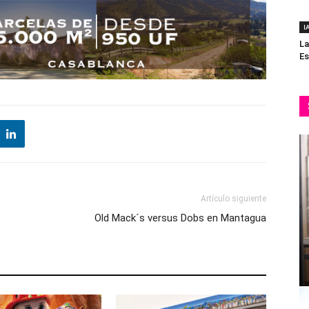
I
La
Es
Artículo siguiente
Old Mack´s versus Dobs en Mantagua