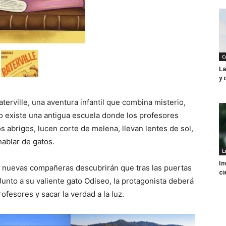
C
La
y 
terville, una aventura infantil que combina misterio,
 existe una antigua escuela donde los profesores
os abrigos, lucen corte de melena, llevan lentes de sol,
hablar de gatos.
L
In
s nuevas compañeras descubrirán que tras las puertas
ci
unto a su valiente gato Odiseo, la protagonista deberá
fesores y sacar la verdad a la luz.