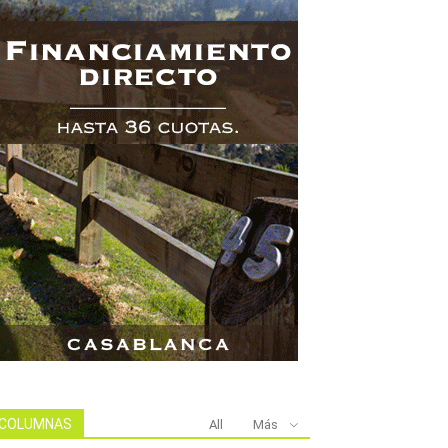
COLUMNAS
All
Más