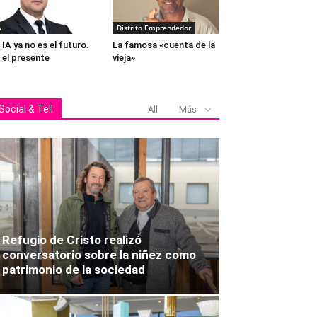
A
Distrito Emprendedor
 IA ya no es el futuro.
La famosa «cuenta de la
 el presente
vieja»
Social & Tell
All
Más
Refugio de Cristo realizó
conversatorio sobre la niñez como
patrimonio de la sociedad