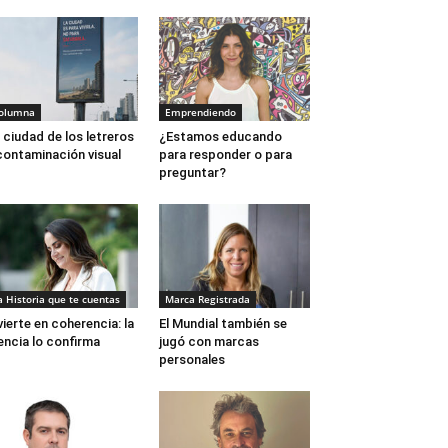
olumna
Emprendiendo
 ciudad de los letreros
¿Estamos educando
contaminación visual
para responder o para
preguntar?
a Historia que te cuentas
Marca Registrada
vierte en coherencia: la
El Mundial también se
encia lo confirma
jugó con marcas
personales