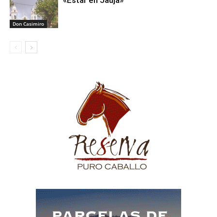
«Estar en Jauja»
Don Casimiro