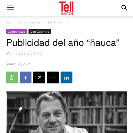
Inicio
Columnistas
Don Casimiro
Columnistas
Don Casimiro
Publicidad del año “ñauca”
Por Don Casimiro
marzo 23, 2022