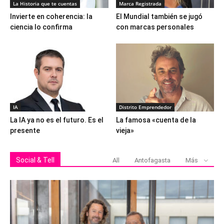
La Historia que te cuentas
Marca Registrada
Invierte en coherencia: la
El Mundial también se jugó
ciencia lo confirma
con marcas personales
IA
Distrito Emprendedor
La IA ya no es el futuro. Es el
La famosa «cuenta de la
presente
vieja»
Social & Tell
All
Antofagasta
Más