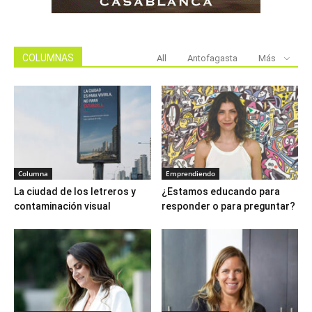
COLUMNAS
All
Antofagasta
Más
Columna
Emprendiendo
La ciudad de los letreros y
¿Estamos educando para
contaminación visual
responder o para preguntar?