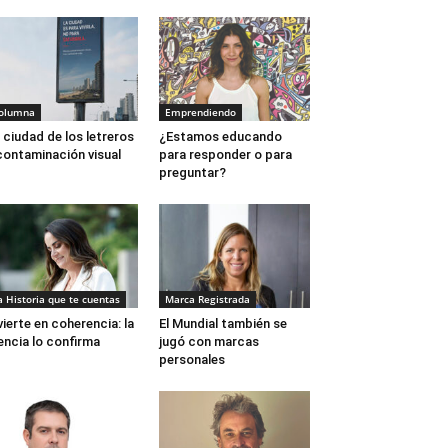
olumna
Emprendiendo
 ciudad de los letreros
¿Estamos educando
contaminación visual
para responder o para
preguntar?
a Historia que te cuentas
Marca Registrada
vierte en coherencia: la
El Mundial también se
encia lo confirma
jugó con marcas
personales