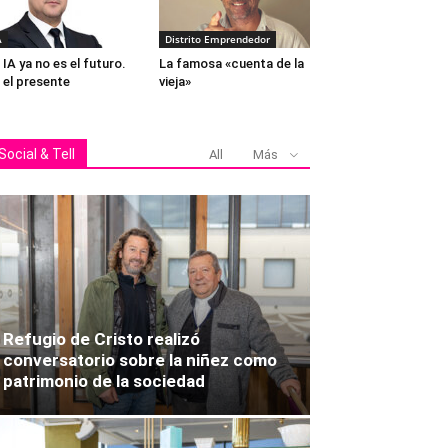
A
Distrito Emprendedor
 IA ya no es el futuro.
La famosa «cuenta de la
 el presente
vieja»
Social & Tell
All
Más
Refugio de Cristo realizó
conversatorio sobre la niñez como
patrimonio de la sociedad