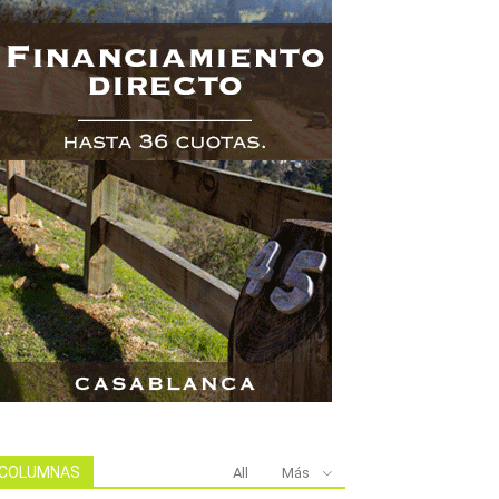
COLUMNAS
All
Más