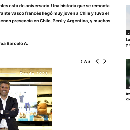
ales está de aniversario. Una historia que se remonta
rante vasco francés llegó muy joven a Chile y tuvo el
tienen presencia en Chile, Perú y Argentina, y muchos
C
La
rea Barceló A.
y 
1
de 8
L
In
ci