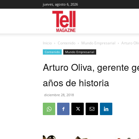
jueves, agosto 6, 2026
Tell
Inicio
Contenido
Mundo Empresarial
Arturo Oli
Magazine
Contenido
Mundo Empresarial
Arturo Oliva, gerente 
años de historia
diciembre 28, 2018