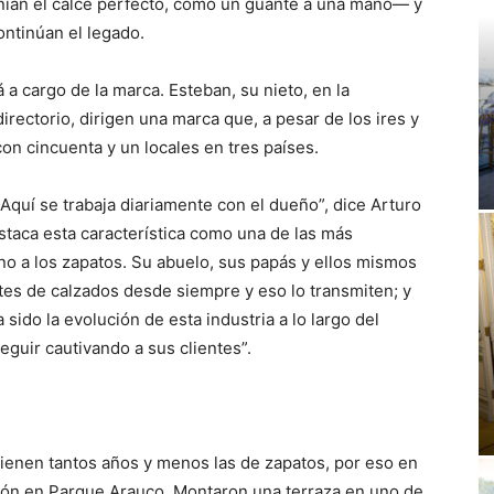
ían el calce perfecto, como un guante a una mano— y
ontinúan el legado.
a cargo de la marca. Esteban, su nieto, en la
directorio, dirigen una marca que, a pesar de los ires y
con cincuenta y un locales en tres países.
 Aquí se trabaja diariamente con el dueño”, dice Arturo
staca esta característica como una de las más
rno a los zapatos. Su abuelo, sus papás y ellos mismos
ntes de calzados desde siempre y eso lo transmiten; y
do la evolución de esta industria a lo largo del
guir cautivando a sus clientes”.
ienen tantos años y menos las de zapatos, por eso en
ión en Parque Arauco. Montaron una terraza en uno de