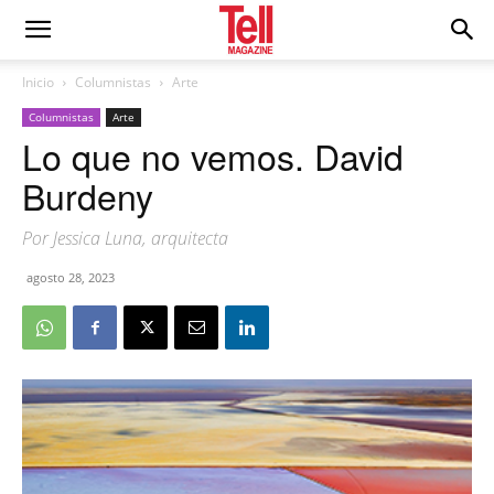
Inicio
Columnistas
Arte
Columnistas
Arte
Lo que no vemos. David
Burdeny
Por Jessica Luna, arquitecta
agosto 28, 2023