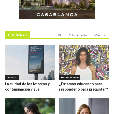
COLUMNAS
All
Antofagasta
Más
Columna
Emprendiendo
La ciudad de los letreros y
¿Estamos educando para
contaminación visual
responder o para preguntar?