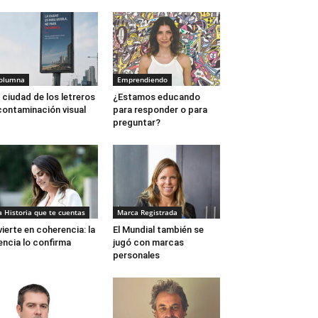
olumna
Emprendiendo
 ciudad de los letreros
¿Estamos educando
contaminación visual
para responder o para
preguntar?
a Historia que te cuentas
Marca Registrada
vierte en coherencia: la
El Mundial también se
encia lo confirma
jugó con marcas
personales