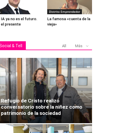
A
Distrito Emprendedor
 IA ya no es el futuro.
La famosa «cuenta de la
 el presente
vieja»
Social & Tell
All
Más
Bárbara Fernández, Javiera Reinoso,
Refugio de Cristo realizó
conversatorio sobre la niñez como
patrimonio de la sociedad