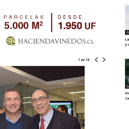
C
La
y 
1
de 16
L
In
ci