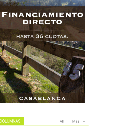
COLUMNAS
All
Más