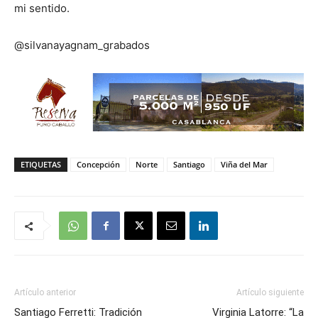
mi sentido.
@silvanayagnam_grabados
ETIQUETAS
Concepción
Norte
Santiago
Viña del Mar
Artículo anterior
Artículo siguiente
Santiago Ferretti: Tradición
Virginia Latorre: “La