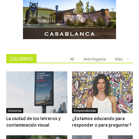
COLUMNAS
All
Antofagasta
Más
Columna
Emprendiendo
La ciudad de los letreros y
¿Estamos educando para
contaminación visual
responder o para preguntar?