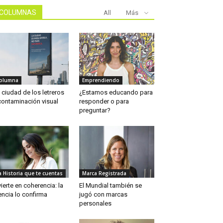
COLUMNAS
All
Más
olumna
Emprendiendo
 ciudad de los letreros
¿Estamos educando para
contaminación visual
responder o para
preguntar?
a Historia que te cuentas
Marca Registrada
vierte en coherencia: la
El Mundial también se
encia lo confirma
jugó con marcas
personales