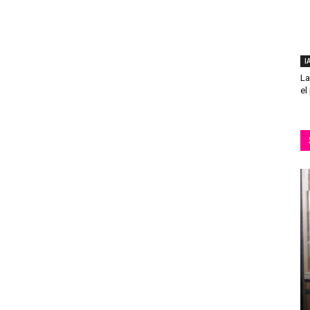
I
La
el