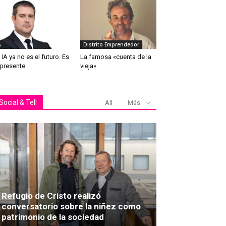
A
Distrito Emprendedor
 IA ya no es el futuro. Es
La famosa «cuenta de la
 presente
vieja»
Social & Tell
All
Más
Refugio de Cristo realizó
conversatorio sobre la niñez como
patrimonio de la sociedad