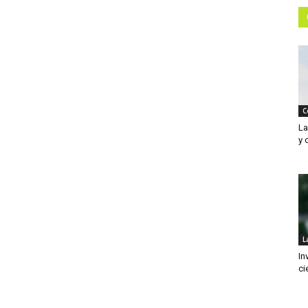
C
La
y 
L
In
ci