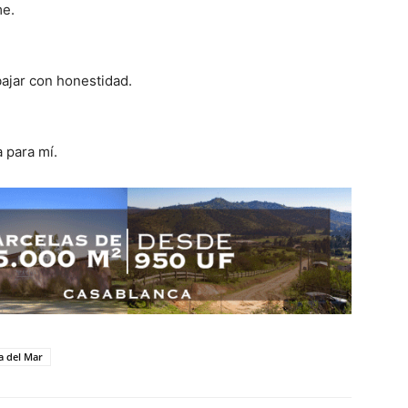
me.
bajar con honestidad.
 para mí.
a del Mar