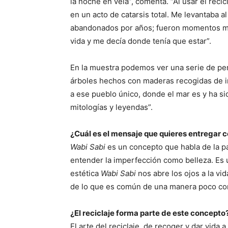
la noche en vela”, comenta. “Al usar el recic
en un acto de catarsis total. Me levantaba a
abandonados por años; fueron momentos mu
vida y me decía donde tenía que estar”.
En la muestra podemos ver una serie de per
árboles hechos con maderas recogidas de i
a ese pueblo único, donde el mar es y ha si
mitologías y leyendas”.
¿Cuál es el mensaje que quieres entregar 
Wabi Sabi
es un concepto que habla de la p
entender la imperfección como belleza. Es 
estética
Wabi Sabi
nos abre los ojos a la vi
de lo que es común de una manera poco c
¿El reciclaje forma parte de este concepto
El arte del reciclaje, de recoger y dar vida 