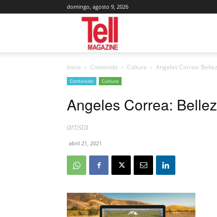
domingo, agosto 9, 2026
Tell
Inicio
Contenido
Cultura
Angeles Correa: Bellez
Magazine
Contenido
Cultura
Angeles Correa: Bellez
artista
abril 21, 2021