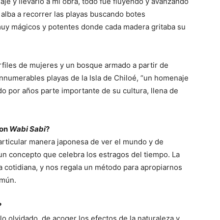
laje y llevarlo a mi obra, todo fue fluyendo y avanzando
l alba a recorrer las playas buscando botes
y mágicos y potentes donde cada madera gritaba su
files de mujeres y un bosque armado a partir de
nnumerables playas de la Isla de Chiloé, “un homenaje
do por años parte importante de su cultura, llena de
con
Wabi Sabi
?
articular manera japonesa de ver el mundo y de
un concepto que celebra los estragos del tiempo. La
da cotidiana, y nos regala un método para apropiarnos
omún.
?
a lo olvidado, de acoger los efectos de la naturaleza y