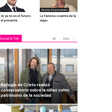
A
Distrito Emprendedor
 IA ya no es el futuro.
La famosa «cuenta de la
 el presente
vieja»
Social & Tell
All
Más
Refugio de Cristo realizó
conversatorio sobre la niñez como
patrimonio de la sociedad