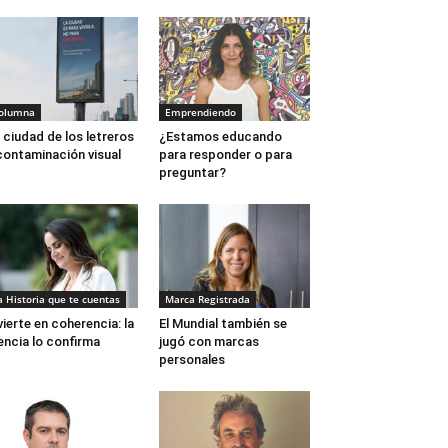
olumna
Emprendiendo
 ciudad de los letreros
¿Estamos educando
contaminación visual
para responder o para
preguntar?
a Historia que te cuentas
Marca Registrada
vierte en coherencia: la
El Mundial también se
encia lo confirma
jugó con marcas
personales