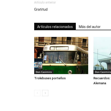
Artículo anterior
Gratitud
Artículos relacionados
Más del autor
Don Casimiro
Don Casimiro
Trolebuses porteños
Recuerdos: 
Alemana