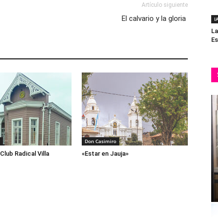
Artículo siguiente
El calvario y la gloria
I
La
Es
Don Casimiro
Club Radical Villa
«Estar en Jauja»