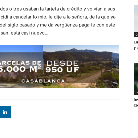
dos o tres usaban la tarjeta de crédito y volvían a sus
í a cancelar lo mío, le dije a la señora, de la que ya
el siglo pasado y me da vergüenza pagarle con este
usan, está casi nuevo…
C
La
y 
L
In
ci