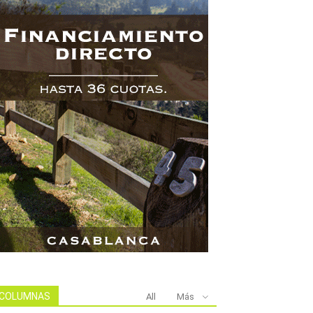
COLUMNAS
All
Más