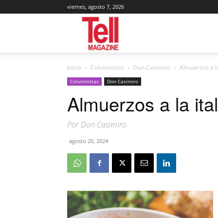
viernes, agosto 7, 2026
Tell
Inicio
Columnistas
Don Casimiro
Almuerzos a la
Magazine
Columnistas
Don Casimiro
Almuerzos a la ita
Por Don Casimiro
agosto 20, 2024