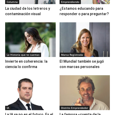
Columna
Emprendiendo
La ciudad de los letreros y
¿Estamos educando para
contaminación visual
responder o para preguntar?
La Historia que te cuentas
Marca Registrada
Invierte en coherencia: la
El Mundial también se jugó
ciencia lo confirma
con marcas personales
IA
Distrito Emprendedor
La IA ya no es el futuro. Es el
La famosa «cuenta de la