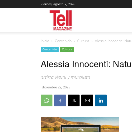
viernes, agosto 7, 2026
Tell
Inicio
Contenido
Cultura
Alessia Innocenti: Nat
Magazine
Contenido
Cultura
Alessia Innocenti: Nat
artista visual y muralista
diciembre 22, 2025