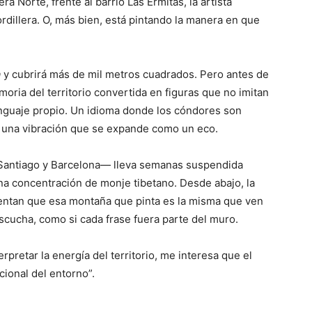
a Norte, frente al barrio Las Ermitas, la artista
ordillera. O, más bien, está pintando la manera en que
a
y cubrirá más de mil metros cuadrados. Pero antes de
oria del territorio convertida en figuras que no imitan
lenguaje propio. Un idioma donde los cóndores son
ay una vibración que se expande como un eco.
e Santiago y Barcelona— lleva semanas suspendida
una concentración de monje tibetano. Desde abajo, la
uentan que esa montaña que pinta es la misma que ven
escucha, como si cada frase fuera parte del muro.
pretar la energía del territorio, me interesa que el
cional del entorno”.