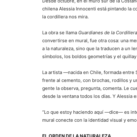
Desde octubre, en el muro sur de la Costaner
chilena Alessia Innocenti está pintando la c
la cordillera nos mira.
La obra se llama
Guardianes de la Cordiller
convertirse en mural, fue otra cosa: una mem
a la naturaleza, sino que la traducen a un 
símbolos, los boldos geometrías y el quill
La artista —nacida en Chile, formada entr
frente al cemento, con brochas, rodillos y 
gente la observa, pregunta, comenta. Le c
desde la ventana todos los días. Y Alessia 
“Lo que estoy haciendo aquí —dice— es inter
mural conecte con la identidad visual y emo
EL ORDEN DE LA NATURALEZA