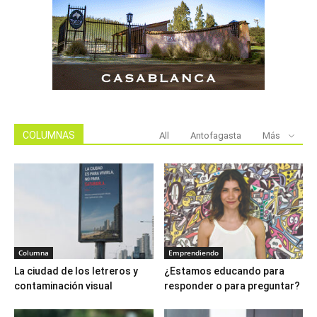
COLUMNAS
All
Antofagasta
Más
Columna
Emprendiendo
La ciudad de los letreros y
¿Estamos educando para
contaminación visual
responder o para preguntar?