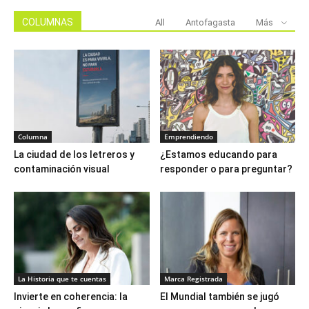
COLUMNAS
All
Antofagasta
Más
Columna
Emprendiendo
La ciudad de los letreros y
¿Estamos educando para
contaminación visual
responder o para preguntar?
La Historia que te cuentas
Marca Registrada
Invierte en coherencia: la
El Mundial también se jugó