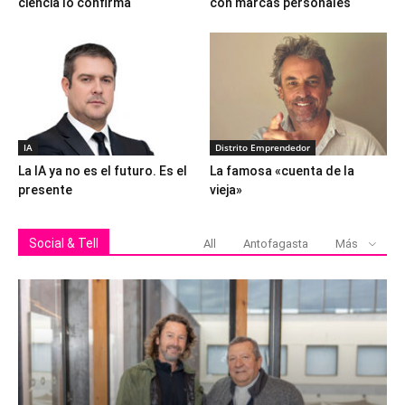
ciencia lo confirma
con marcas personales
IA
Distrito Emprendedor
La IA ya no es el futuro. Es el
La famosa «cuenta de la
presente
vieja»
Social & Tell
All
Antofagasta
Más