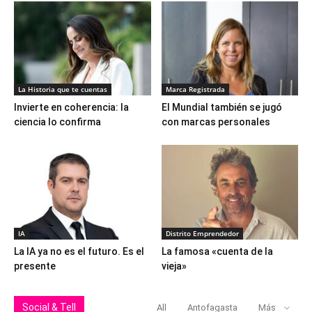
La Historia que te cuentas
Marca Registrada
Invierte en coherencia: la
El Mundial también se jugó
ciencia lo confirma
con marcas personales
IA
Distrito Emprendedor
La IA ya no es el futuro. Es el
La famosa «cuenta de la
presente
vieja»
Social & Tell
All
Antofagasta
Más