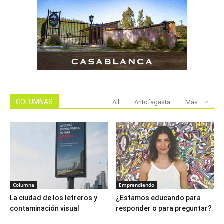
COLUMNAS
All
Antofagasta
Más
Columna
Emprendiendo
La ciudad de los letreros y
¿Estamos educando para
contaminación visual
responder o para preguntar?