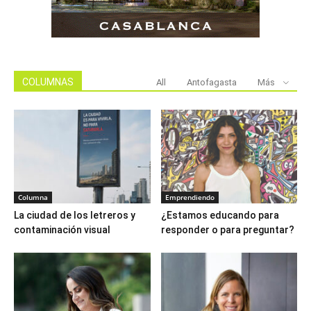
COLUMNAS
All
Antofagasta
Más
Columna
Emprendiendo
La ciudad de los letreros y
¿Estamos educando para
contaminación visual
responder o para preguntar?