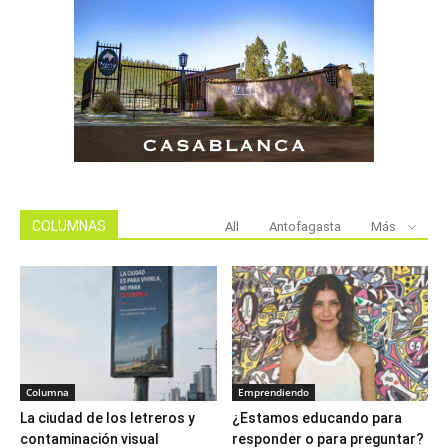
COLUMNAS
All
Antofagasta
Más
Columna
Emprendiendo
La ciudad de los letreros y
¿Estamos educando para
contaminación visual
responder o para preguntar?