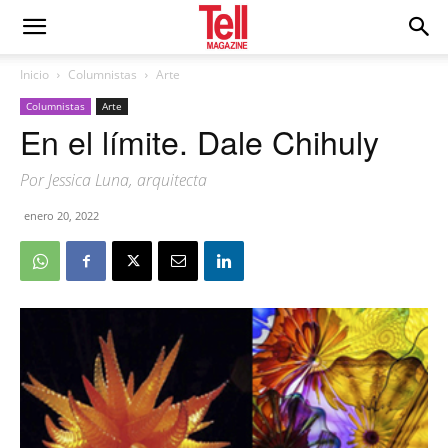
Inicio
Columnistas
Arte
Columnistas
Arte
En el límite. Dale Chihuly
Por Jessica Luna, arquitecta
enero 20, 2022