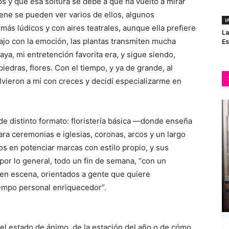
s y que esa soltura se debe a que ha vuelto a mirar
ene se pueden ver varios de ellos, algunos
I
ás lúdicos y con aires teatrales, aunque ella prefiere
La
bajo con la emoción, las plantas transmiten mucha
Es
aya, mi entretención favorita era, y sigue siendo,
edras, flores. Con el tiempo, y ya de grande, al
lvieron a mí con creces y decidí especializarme en
 de distinto formato: floristería básica —donde enseña
ra ceremonias e iglesias, coronas, arcos y un largo
s en potenciar marcas con estilo propio, y sus
, por lo general, todo un fin de semana, “con un
en escena, orientados a gente que quiere
iempo personal enriquecedor”.
 estado de ánimo, de la estación del año o de cómo