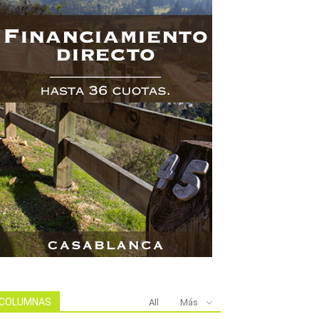
COLUMNAS
All
Más