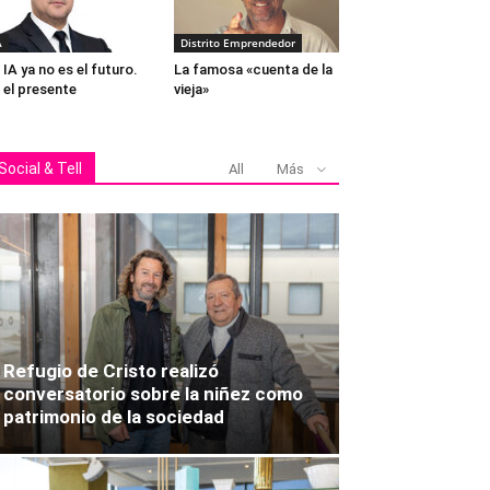
A
Distrito Emprendedor
 IA ya no es el futuro.
La famosa «cuenta de la
 el presente
vieja»
Social & Tell
All
Más
Refugio de Cristo realizó
conversatorio sobre la niñez como
patrimonio de la sociedad