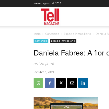
jueves, agosto 6, 2026
Tell
Inicio
Contenido
Espacio Inmobiliario
Daniela Fa
Magazine
Contenido
Espacio Inmobiliario
Daniela Fabres: A flor 
artista floral
octubre 1, 2019