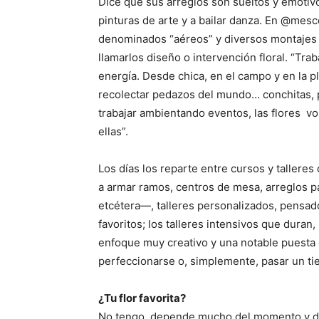
Dice que sus arreglos son sueltos y emotivo
pinturas de arte y a bailar danza. En @mesc
denominados “aéreos” y diversos montajes m
llamarlos diseño o intervención floral. “Tra
energía. Desde chica, en el campo y en la pl
recolectar pedazos del mundo… conchitas, pi
trabajar ambientando eventos, las flores vo
ellas”.
Los días los reparte entre cursos y talleres
a armar ramos, centros de mesa, arreglos pa
etcétera—, talleres personalizados, pensado
favoritos; los talleres intensivos que duran
enfoque muy creativo y una notable puesta 
perfeccionarse o, simplemente, pasar un t
¿Tu flor favorita?
No tengo, depende mucho del momento y del