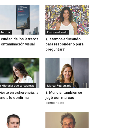
olumna
Emprendiendo
 ciudad de los letreros
¿Estamos educando
contaminación visual
para responder o para
preguntar?
a Historia que te cuentas
Marca Registrada
vierte en coherencia: la
El Mundial también se
encia lo confirma
jugó con marcas
personales