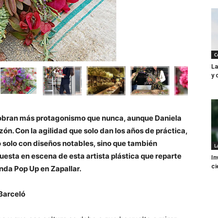
C
La
y 
s cobran más protagonismo que nunca, aunque Daniela
zón. Con la agilidad que solo dan los años de práctica,
 solo con diseños notables, sino que también
L
puesta en escena de esta artista plástica que reparte
In
ci
enda Pop Up en Zapallar.
Barceló