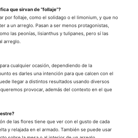
fica que sirvan de “follaje”?
ar por follaje, como el solidago o el limonium, y que no
cter a un arreglo. Pasan a ser menos protagonistas,
o las peonías, lisianthus y tulipanes, pero sí las
l arreglo.
 para cualquier ocasión, dependiendo de la
punto es darles una intención para que calcen con el
puede llegar a distintos resultados usando diversos
ue queremos provocar, además del contexto en el que
estre?
ión de las flores tiene que ver con el gusto de cada
lta y relajada en el armado. También se puede usar
cto sobre la mesa o al interior de un arreglo.