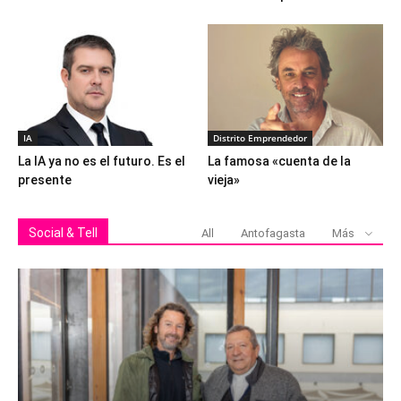
IA
Distrito Emprendedor
La IA ya no es el futuro. Es el
La famosa «cuenta de la
presente
vieja»
Social & Tell
All
Antofagasta
Más