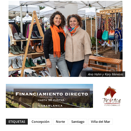
Ana Hahn y Kary Meneses
ETIQUETAS
Concepción
Norte
Santiago
Viña del Mar