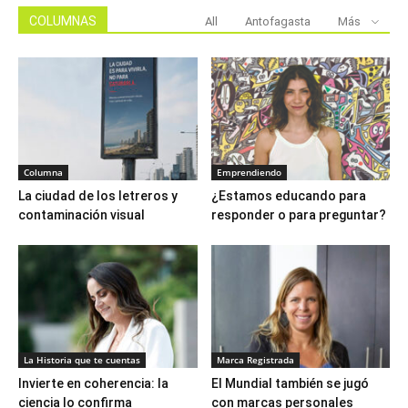
COLUMNAS
All
Antofagasta
Más
Columna
Emprendiendo
La ciudad de los letreros y
¿Estamos educando para
contaminación visual
responder o para preguntar?
La Historia que te cuentas
Marca Registrada
Invierte en coherencia: la
El Mundial también se jugó
ciencia lo confirma
con marcas personales