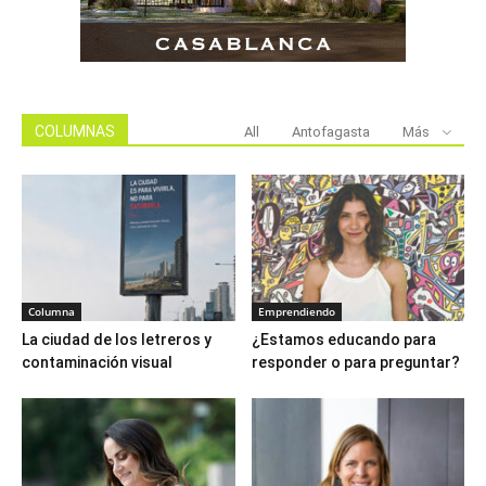
COLUMNAS
All
Antofagasta
Más
Columna
Emprendiendo
La ciudad de los letreros y
¿Estamos educando para
contaminación visual
responder o para preguntar?