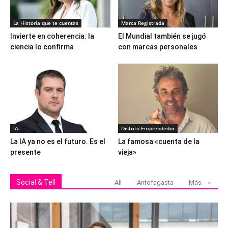
La Historia que te cuentas
Marca Registrada
Invierte en coherencia: la
El Mundial también se jugó
ciencia lo confirma
con marcas personales
IA
Distrito Emprendedor
La IA ya no es el futuro. Es el
La famosa «cuenta de la
presente
vieja»
Social & Tell
All
Antofagasta
Más