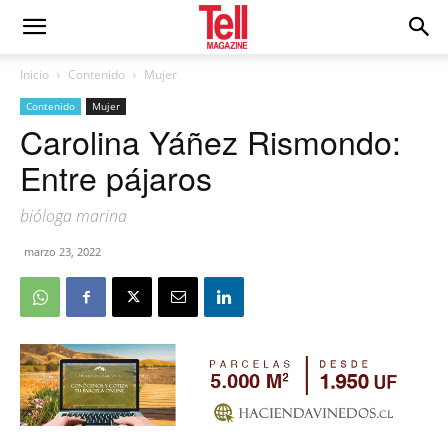
Inicio
Contenido
Mujer
Contenido
Mujer
Carolina Yáñez Rismondo:
Entre pájaros
bióloga marina
marzo 23, 2022