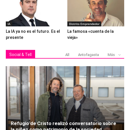
IA
Distrito Emprendedor
La IA ya no es el futuro. Es el
La famosa «cuenta de la
presente
vieja»
Social & Tell
All
Antofagasta
Más
Refugio de Cristo realizó conversatorio sobre
la niñez como patrimonio de la sociedad