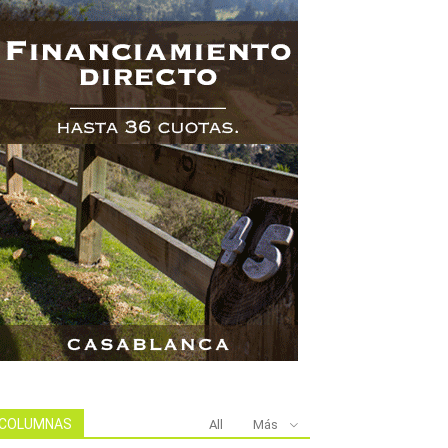
COLUMNAS
All
Más