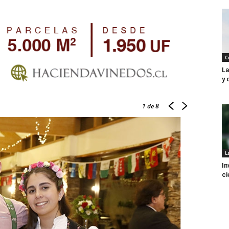
C
La
y 
1
de 8
L
In
ci