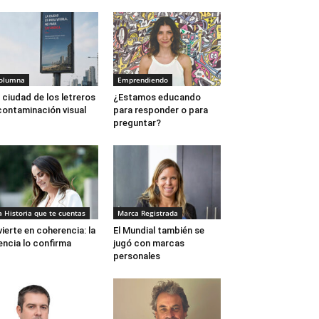
olumna
Emprendiendo
 ciudad de los letreros
¿Estamos educando
contaminación visual
para responder o para
preguntar?
a Historia que te cuentas
Marca Registrada
vierte en coherencia: la
El Mundial también se
encia lo confirma
jugó con marcas
personales