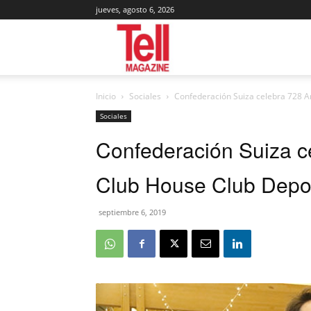
jueves, agosto 6, 2026
Tell
Inicio
Sociales
Confederación Suiza celebra 728 A
Magazine
Sociales
Confederación Suiza c
Club House Club Depo
septiembre 6, 2019