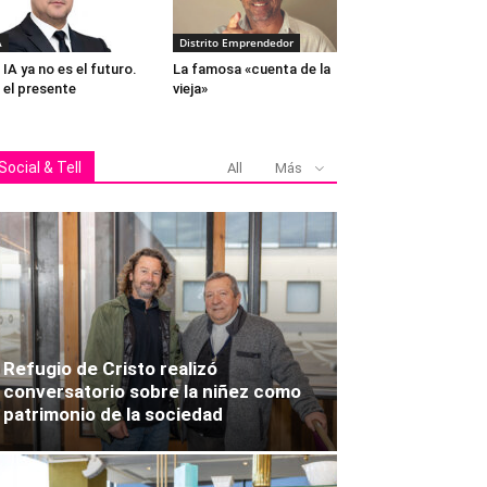
A
Distrito Emprendedor
 IA ya no es el futuro.
La famosa «cuenta de la
 el presente
vieja»
Social & Tell
All
Más
A
Refugio de Cristo realizó
conversatorio sobre la niñez como
patrimonio de la sociedad