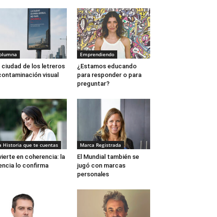
olumna
Emprendiendo
 ciudad de los letreros
¿Estamos educando
contaminación visual
para responder o para
preguntar?
a Historia que te cuentas
Marca Registrada
vierte en coherencia: la
El Mundial también se
encia lo confirma
jugó con marcas
personales