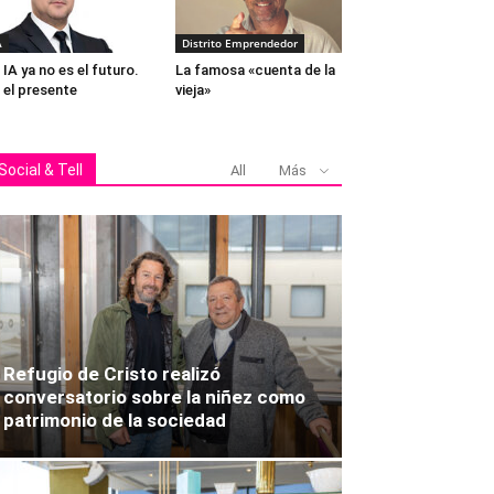
A
Distrito Emprendedor
 IA ya no es el futuro.
La famosa «cuenta de la
 el presente
vieja»
Social & Tell
All
Más
Refugio de Cristo realizó
conversatorio sobre la niñez como
patrimonio de la sociedad