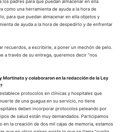
a los padres para que puedan almacenar en ella
rva como una herramienta de ayuda a la hora de
lo, para que puedan almacenar en ella objetos y
mienta de ayuda a la hora de despedirlo y de enfrentar
rear recuerdos, a escribirle, a poner un mechón de pelo.
ue a través de su entrega, queremos decir “nos
 Mortinato y colaboraron en la redacción de la Ley
3?
establece protocolos en clínicas y hospitales que
muerte de una guagua en su servicio, no tiene
ospitales deben incorporar protocolos peleando por
quipos de salud están muy demandados. Participamos
do en la creación de dos mil cajas de memoria, estamos
as que en otros países existe lo que se llama “cunita