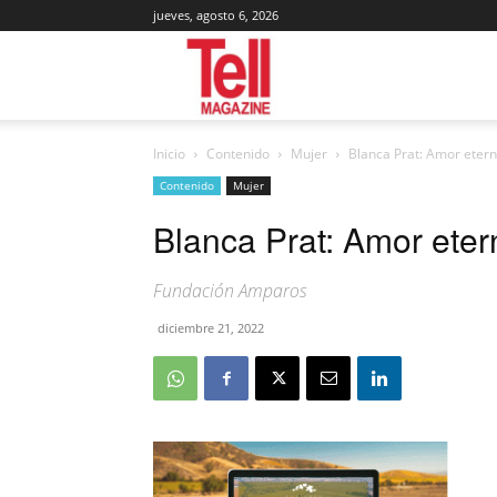
jueves, agosto 6, 2026
Tell
Inicio
Contenido
Mujer
Blanca Prat: Amor eter
Magazine
Contenido
Mujer
Blanca Prat: Amor eter
Fundación Amparos
diciembre 21, 2022