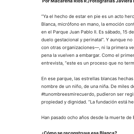
Por Macarena Ríos R./Fotografías Javiera
“Ya el hecho de estar en pie es un acto her
Blanca, micrófono en mano, la emoción cont
en el Parque Juan Pablo II. Es sábado, 15 de
duelo gestacional y perinatal”. Y aunque no
con otras organizaciones—, ni la primera ve
pena la vuelven a embargar. Como el primer
entrevista, “este es un proceso que no term
En ese parque, las estrellas blancas hechas
nombre de un niño, de una niña. De miles de
#tunombreesmirecuerdo, pudieron ser regist
propiedad y dignidad. “La fundación está he
Han pasado ocho años desde la muerte de B
¿Cómo se reconstruye esa Blanca?