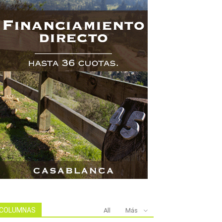
COLUMNAS
All
Más