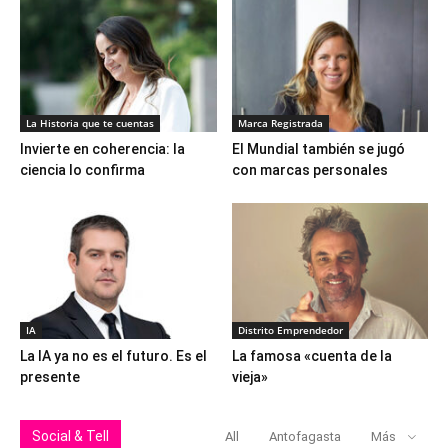
La Historia que te cuentas
Marca Registrada
Invierte en coherencia: la
El Mundial también se jugó
ciencia lo confirma
con marcas personales
IA
Distrito Emprendedor
La IA ya no es el futuro. Es el
La famosa «cuenta de la
presente
vieja»
Social & Tell
All
Antofagasta
Más