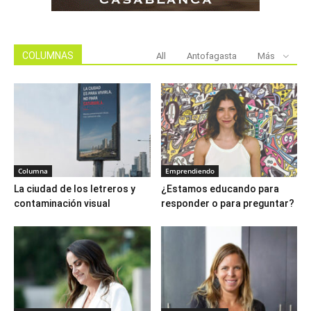
COLUMNAS
All
Antofagasta
Más
Columna
Emprendiendo
La ciudad de los letreros y
¿Estamos educando para
contaminación visual
responder o para preguntar?