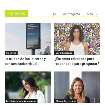
COLUMNAS
All
Antofagasta
Más
Columna
Emprendiendo
La ciudad de los letreros y
¿Estamos educando para
contaminación visual
responder o para preguntar?
La Historia que te cuentas
Marca Registrada