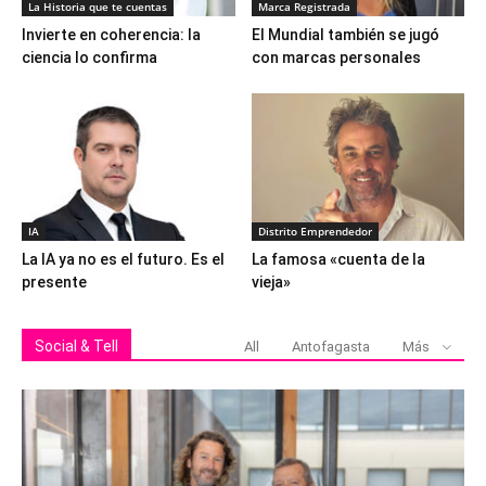
La Historia que te cuentas
Marca Registrada
Invierte en coherencia: la
El Mundial también se jugó
ciencia lo confirma
con marcas personales
IA
Distrito Emprendedor
La IA ya no es el futuro. Es el
La famosa «cuenta de la
presente
vieja»
Social & Tell
All
Antofagasta
Más