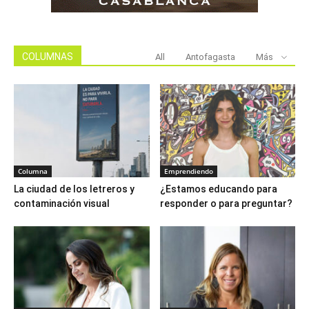
COLUMNAS
All
Antofagasta
Más
Columna
Emprendiendo
La ciudad de los letreros y
¿Estamos educando para
contaminación visual
responder o para preguntar?