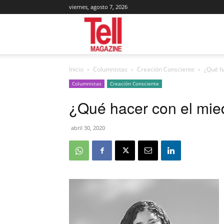
viernes, agosto 7, 2026
Tell
Inicio
Columnistas
Creación Consciente
¿Qué h
Magazine
Columnistas
Creación Consciente
¿Qué hacer con el mie
abril 30, 2020