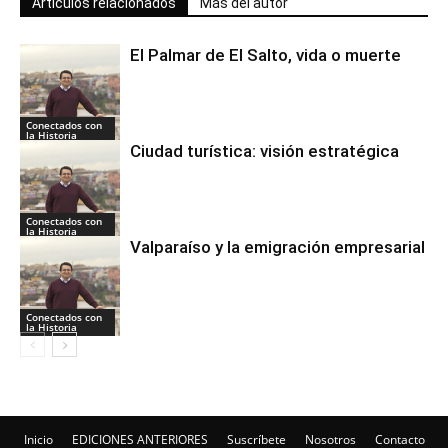
Artículos relacionados
Más del autor
El Palmar de El Salto, vida o muerte
Conectados con
la Historia
Ciudad turística: visión estratégica
Conectados con
la Historia
Valparaíso y la emigración empresarial
Conectados con
la Historia
Inicio
EDICIONES ANTERIORES
Suscríbete
Nosotros
Contacto