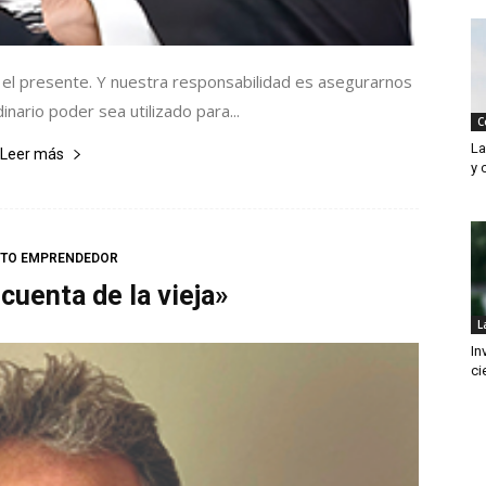
. Es el presente. Y nuestra responsabilidad es asegurarnos
nario poder sea utilizado para...
C
La
Leer más
y 
ITO EMPRENDEDOR
cuenta de la vieja»
L
In
ci