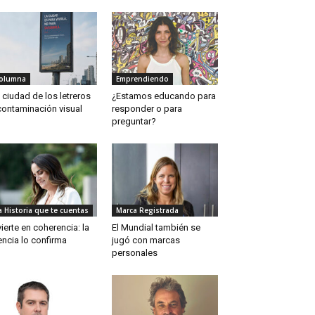
olumna
Emprendiendo
 ciudad de los letreros
¿Estamos educando para
contaminación visual
responder o para
preguntar?
a Historia que te cuentas
Marca Registrada
vierte en coherencia: la
El Mundial también se
encia lo confirma
jugó con marcas
personales