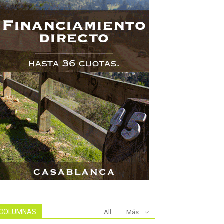
COLUMNAS
All
Más