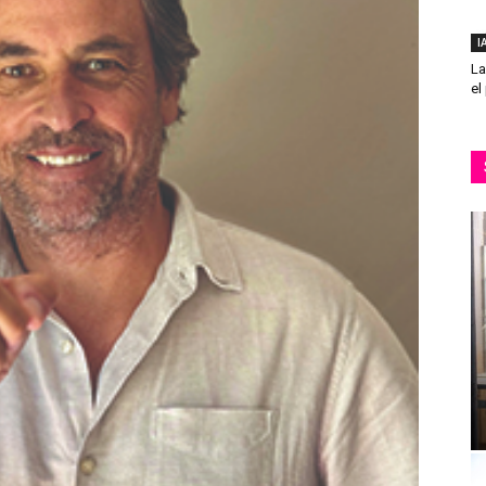
I
La
el