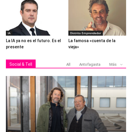
IA
Distrito Emprendedor
La IA ya no es el futuro. Es el
La famosa «cuenta de la
presente
vieja»
Social & Tell
All
Antofagasta
Más