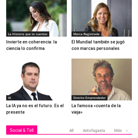
La Historia que te cuentas
Marca Registrada
Invierte en coherencia: la
El Mundial también se jugó
ciencia lo confirma
con marcas personales
IA
Distrito Emprendedor
La IA ya no es el futuro. Es el
La famosa «cuenta de la
presente
vieja»
Social & Tell
All
Antofagasta
Más