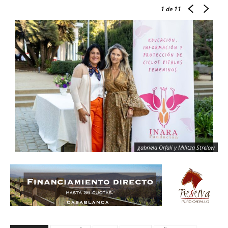
1
de 11
gabriela Orfali y Militza Strelow