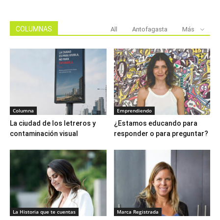
COLUMNAS
All
Antofagasta
Más
Columna
Emprendiendo
La ciudad de los letreros y
¿Estamos educando para
contaminación visual
responder o para preguntar?
La Historia que te cuentas
Marca Registrada