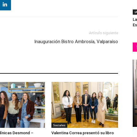
I
La
Es
Artículo siguiente
o
Inauguración Bistro Ambrosía, Valparaíso
Sociales
ínicas Desmond –
Valentina Correa presentó su libro