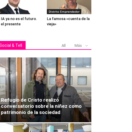
A
Distrito Emprendedor
 IA ya no es el futuro.
La famosa «cuenta de la
 el presente
vieja»
Social & Tell
All
Más
Refugio de Cristo realizó
conversatorio sobre la niñez como
patrimonio de la sociedad