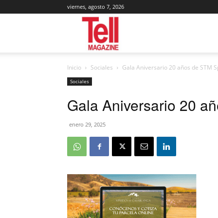
viernes, agosto 7, 2026
Tell
Inicio
Sociales
Gala Aniversario 20 años de STM S
Magazine
Sociales
Gala Aniversario 20 a
enero 29, 2025