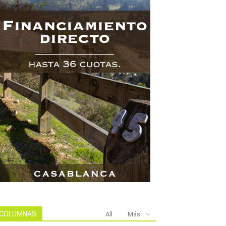
COLUMNAS
All
Más