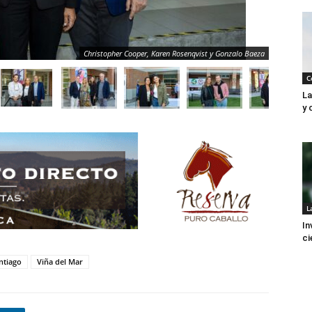
Christopher Cooper, Karen Rosenqvist y Gonzalo Baeza
C
La
y 
L
In
ci
ntiago
Viña del Mar