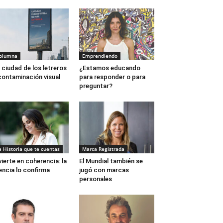
Felipe Muñoz, Valentina Ga
olumna
Emprendiendo
 ciudad de los letreros
¿Estamos educando
contaminación visual
para responder o para
preguntar?
a Historia que te cuentas
Marca Registrada
vierte en coherencia: la
El Mundial también se
encia lo confirma
jugó con marcas
personales