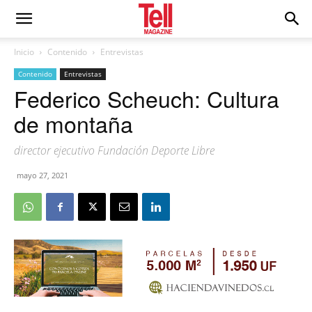
Inicio
Contenido
Entrevistas
Contenido
Entrevistas
Federico Scheuch: Cultura
de montaña
director ejecutivo Fundación Deporte Libre
mayo 27, 2021