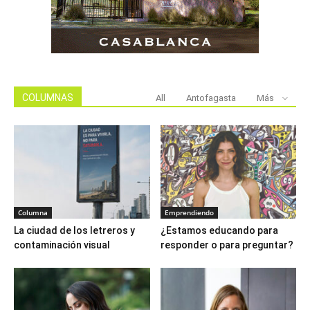
COLUMNAS
All
Antofagasta
Más
Columna
Emprendiendo
La ciudad de los letreros y
¿Estamos educando para
contaminación visual
responder o para preguntar?