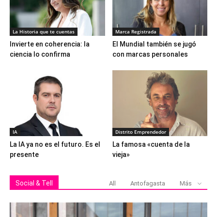
La Historia que te cuentas
Marca Registrada
Invierte en coherencia: la
El Mundial también se jugó
ciencia lo confirma
con marcas personales
IA
Distrito Emprendedor
La IA ya no es el futuro. Es el
La famosa «cuenta de la
presente
vieja»
Social & Tell
All
Antofagasta
Más