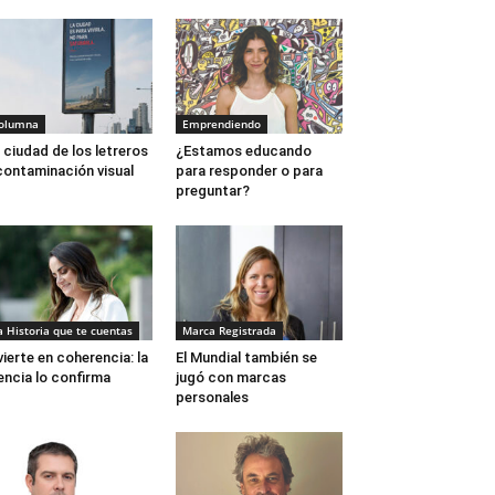
olumna
Emprendiendo
 ciudad de los letreros
¿Estamos educando
contaminación visual
para responder o para
preguntar?
a Historia que te cuentas
Marca Registrada
vierte en coherencia: la
El Mundial también se
encia lo confirma
jugó con marcas
personales