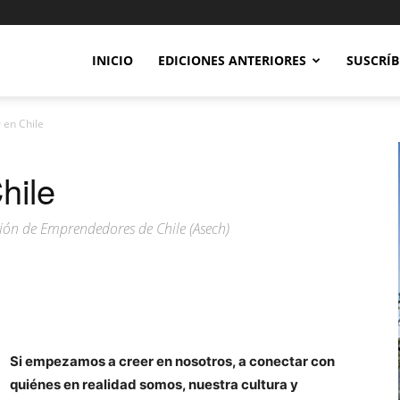
INICIO
EDICIONES ANTERIORES
SUSCRÍB
 en Chile
hile
ción de Emprendedores de Chile (Asech)
Si empezamos a creer en nosotros, a conectar con
quiénes en realidad somos, nuestra cultura y