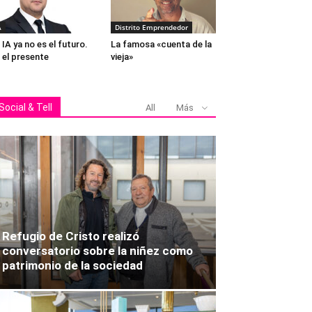
A
Distrito Emprendedor
 IA ya no es el futuro.
La famosa «cuenta de la
 el presente
vieja»
Social & Tell
All
Más
Refugio de Cristo realizó
conversatorio sobre la niñez como
patrimonio de la sociedad