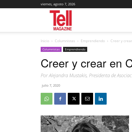
viernes, agosto 7, 2026
Tell
Inicio
Columnistas
Emprendiendo
Creer y crear
Magazine
Columnistas
Emprendiendo
Creer y crear en C
Por Alejandra Mustakis, Presidenta de Asocia
julio 7, 2020