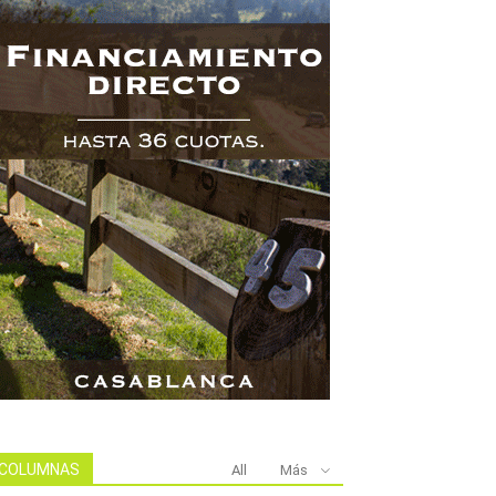
COLUMNAS
All
Más