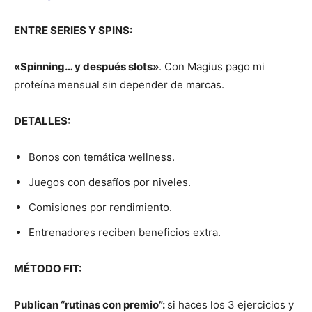
ENTRE SERIES Y SPINS:
«Spinning… y después slots»
. Con Magius pago mi
proteína mensual sin depender de marcas.
DETALLES:
Bonos con temática wellness.
Juegos con desafíos por niveles.
Comisiones por rendimiento.
Entrenadores reciben beneficios extra.
MÉTODO FIT:
Publican “rutinas con premio”:
si haces los 3 ejercicios y