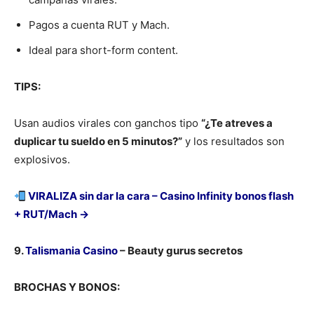
Pagos a cuenta RUT y Mach.
Ideal para short-form content.
TIPS:
Usan audios virales con ganchos tipo
“¿Te atreves a
duplicar tu sueldo en 5 minutos?”
y los resultados son
explosivos.
VIRALIZA sin dar la cara – Casino Infinity bonos flash
+ RUT/Mach →
9.
Talismania Casino
– Beauty gurus secretos
BROCHAS Y BONOS: