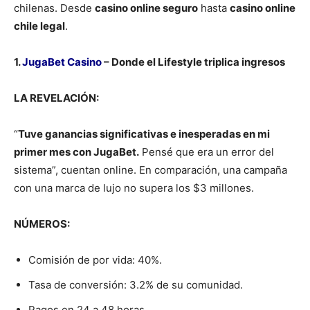
chilenas. Desde
casino online seguro
hasta
casino online
chile legal
.
1.
JugaBet Casino
– Donde el Lifestyle triplica ingresos
LA REVELACIÓN:
“
Tuve ganancias significativas e inesperadas en mi
primer mes con JugaBet.
Pensé que era un error del
sistema”, cuentan online. En comparación, una campaña
con una marca de lujo no supera los $3 millones.
NÚMEROS:
Comisión de por vida: 40%.
Tasa de conversión: 3.2% de su comunidad.
Pagos en 24 a 48 horas.