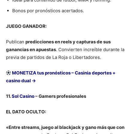
Bonos por pronósticos acertados.
JUEGO GANADOR:
Publican
predicciones en reels y capturas de sus
ganancias en apuestas
. Convierten increíble durante la
previa de partidos de La Roja o Libertadores.
MONETIZA tus pronósticos – Casinia deportes +
casino dual →
11.
Sol Casino
– Gamers profesionales
EL DATO OCULTO:
«Entre streams, juego al blackjack y gano más que con