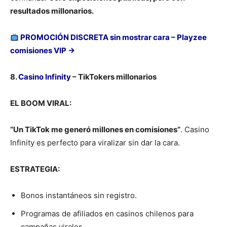
resultados millonarios.
PROMOCIÓN DISCRETA sin mostrar cara – Playzee
comisiones VIP →
8.
Casino Infinity
– TikTokers millonarios
EL BOOM VIRAL:
“Un TikTok me generó millones en comisiones”
. Casino
Infinity es perfecto para viralizar sin dar la cara.
ESTRATEGIA:
Bonos instantáneos sin registro.
Programas de afiliados en casinos chilenos para
campañas virales.