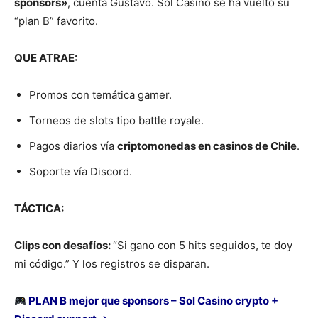
sponsors»
, cuenta Gustavo. Sol Casino se ha vuelto su
“plan B” favorito.
QUE ATRAE:
Promos con temática gamer.
Torneos de slots tipo battle royale.
Pagos diarios vía
criptomonedas en casinos de Chile
.
Soporte vía Discord.
TÁCTICA:
Clips con desafíos:
“Si gano con 5 hits seguidos, te doy
mi código.” Y los registros se disparan.
PLAN B mejor que sponsors – Sol Casino crypto +