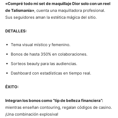
«Compré todo mi set de maquillaje Dior solo con un reel
de Talismania»
, cuenta una maquilladora profesional.
Sus seguidores aman la estética mágica del sitio.
DETALLES:
Tema visual místico y femenino.
Bonos de hasta 350% en colaboraciones.
Sorteos beauty para las audiencias.
Dashboard con estadísticas en tiempo real.
ÉXITO:
Integran los bonos como “tip de belleza financiera”:
mientras enseñan contouring, regalan códigos de casino.
¡Una combinación explosiva!