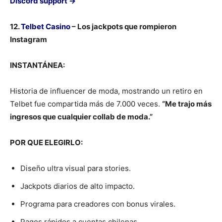
Discord support →
12.
Telbet Casino
– Los jackpots que rompieron
Instagram
INSTANTÁNEA:
Historia de influencer de moda, mostrando un retiro en
Telbet fue compartida más de 7.000 veces.
“Me trajo más
ingresos que cualquier collab de moda.”
POR QUE ELEGIRLO:
Diseño ultra visual para stories.
Jackpots diarios de alto impacto.
Programa para creadores con bonus virales.
Pagos rápidos a cuentas chilenas.