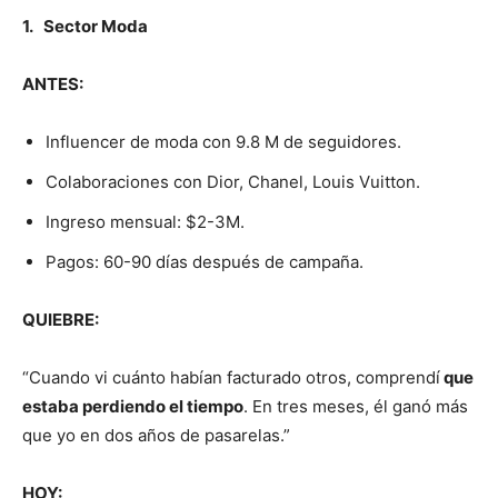
1.
Sector Moda
ANTES:
Influencer de moda con 9.8 M de seguidores.
Colaboraciones con Dior, Chanel, Louis Vuitton.
Ingreso mensual: $2-3M.
Pagos: 60-90 días después de campaña.
QUIEBRE:
“Cuando vi cuánto habían facturado otros, comprendí
que
estaba perdiendo el tiempo
. En tres meses, él ganó más
que yo en dos años de pasarelas.”
HOY: