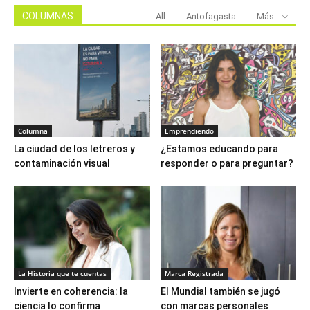
COLUMNAS
All
Antofagasta
Más
Columna
Emprendiendo
La ciudad de los letreros y
¿Estamos educando para
contaminación visual
responder o para preguntar?
La Historia que te cuentas
Marca Registrada
Invierte en coherencia: la
El Mundial también se jugó
ciencia lo confirma
con marcas personales